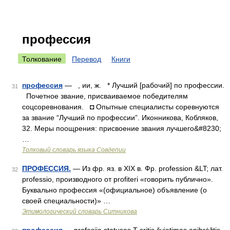
профессия
Толкование
Перевод
Книги
профессия
— , ии, ж. * Лучший [рабочий] по профессии.
31
Почетное звание, присваиваемое победителям
соцсоревнования. ◘ Опытные специалисты соревнуются
за звание “Лучший по профессии”. Иконникова, Кобляков,
32. Меры поощрения: присвоение звания лучшего&#8230;
…
Толковый словарь языка Совдепии
ПРОФЕССИЯ.
— Из фр. яз. в XIX в. Фр. profession &LT; лат.
32
professio, производного от profiteri «говорить публично».
Буквально профессия «(официальное) объявление (о
своей специальности)» …
Этимологический словарь Ситникова