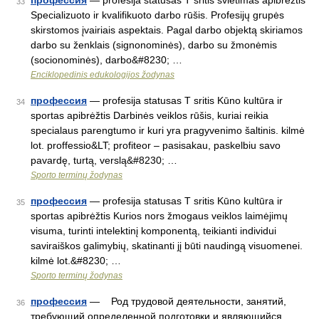
профессия
— profesija statusas T sritis švietimas apibrėžtis
33
Specializuoto ir kvalifikuoto darbo rūšis. Profesijų grupės
skirstomos įvairiais aspektais. Pagal darbo objektą skiriamos
darbo su ženklais (signonominės), darbo su žmonėmis
(socionominės), darbo&#8230; …
Enciklopedinis edukologijos žodynas
профессия
— profesija statusas T sritis Kūno kultūra ir
34
sportas apibrėžtis Darbinės veiklos rūšis, kuriai reikia
specialaus parengtumo ir kuri yra pragyvenimo šaltinis. kilmė
lot. proffessio&LT; profiteor – pasisakau, paskelbiu savo
pavardę, turtą, verslą&#8230; …
Sporto terminų žodynas
профессия
— profesija statusas T sritis Kūno kultūra ir
35
sportas apibrėžtis Kurios nors žmogaus veiklos laimėjimų
visuma, turinti intelektinį komponentą, teikianti individui
saviraiškos galimybių, skatinanti jį būti naudingą visuomenei.
kilmė lot.&#8230; …
Sporto terminų žodynas
профессия
— Род трудовой деятельности, занятий,
36
требующий определенной подготовки и являющийся