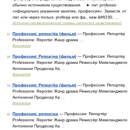
обычно источником существования. ► лат. professio
«официально указанное занятие, профессия». Заимств. от
лат. или через польск. profesja или фр., нем.&#8230; …
Историко-этимологический словарь латинских заимствований
Профессия: репортёр (фильм)
— Профессия: Репортёр
37
Professione: Reporter Жанр драма …
Википедия
Профессия: Репортер (фильм)
— Профессия: Репортёр
38
Professione: Reporter Жанр драма Режиссёр Микеланджело
Антониони Продюсер Ка …
Википедия
Профессия: Репортёр (фильм)
— Профессия: Репортёр
39
Professione: Reporter Жанр драма Режиссёр Микеланджело
Антониони Продюсер Ка …
Википедия
Профессия: репортер
— Профессия: Репортёр
40
Professione: Reporter Жанр драма Режиссёр Микеланджело
Антониони Продюсер Ка …